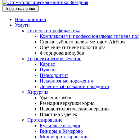
Toggle navigation
Наша клиника
Услуги
Гигиена и профилактика
Комплексная и профессиональная гигиена пол
Снятие зубного налета методом AirFlow
Обучение гигиене полости рта
Фторирование зубов
Терапевтическое лечение
Кариес
Пульпит
Периодонтит
Некариозные поражения
Лечение заболеваний пародонта
Хирургия
Удаление зубов
Резекция верхушки корня
Пародонтологические операции
Пластика уздечек
Протезирование
Культевые вкладки
Виниры в Кемерово
Микропротезирование