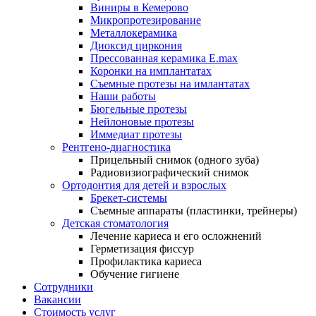
Виниры в Кемерово
Микропротезирование
Металлокерамика
Диоксид циркония
Прессованная керамика E.max
Коронки на имплантатах
Съемные протезы на имлантатах
Наши работы
Бюгельные протезы
Нейлоновые протезы
Иммедиат протезы
Рентгено-диагностика
Прицельный снимок (одного зуба)
Радиовизиографический снимок
Ортодонтия для детей и взрослых
Брекет-системы
Съемные аппараты (пластинки, трейнеры)
Детская стоматология
Лечение кариеса и его осложнений
Герметизация фиссур
Профилактика кариеса
Обучение гигиене
Сотрудники
Вакансии
Стоимость услуг